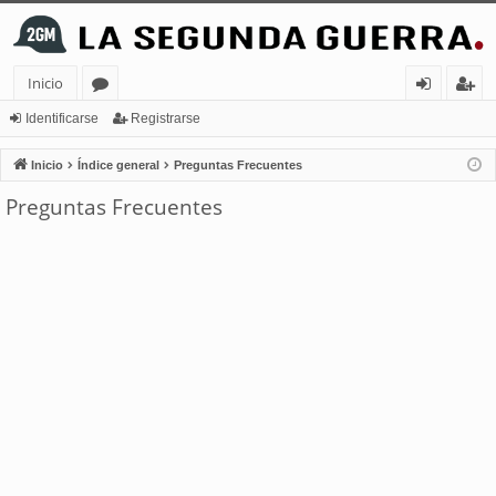
Inicio
or
de
eg
Identificarse
Registrarse
os
nt
ist
Inicio
Índice general
Preguntas Frecuentes
ifi
ra
Preguntas Frecuentes
ca
rs
rs
e
e