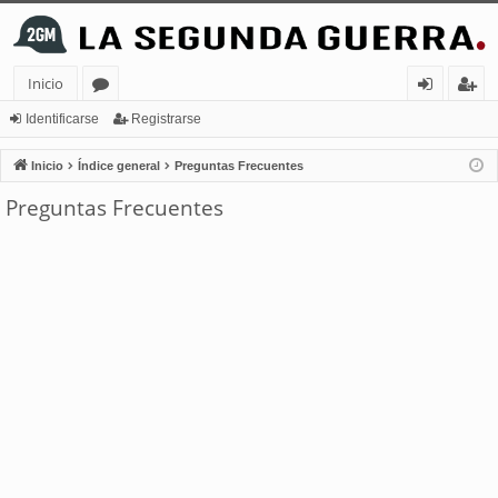
Inicio
or
de
eg
Identificarse
Registrarse
os
nt
ist
Inicio
Índice general
Preguntas Frecuentes
ifi
ra
Preguntas Frecuentes
ca
rs
rs
e
e