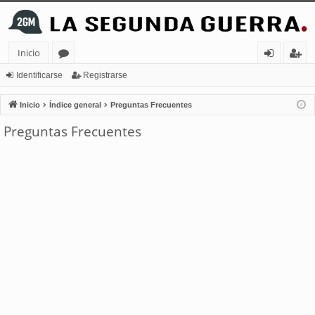
Inicio
or
de
eg
Identificarse
Registrarse
os
nt
ist
Inicio
Índice general
Preguntas Frecuentes
ifi
ra
Preguntas Frecuentes
ca
rs
rs
e
e