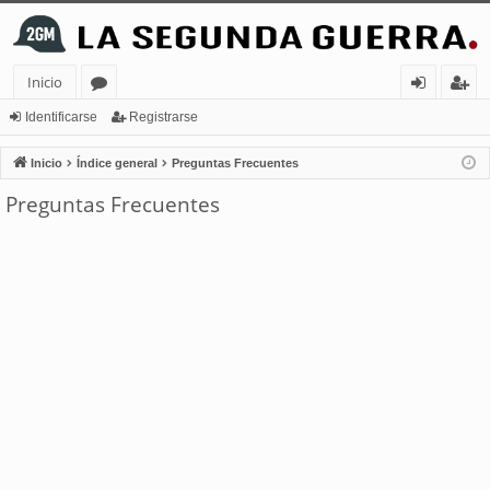
Inicio
or
de
eg
Identificarse
Registrarse
os
nt
ist
Inicio
Índice general
Preguntas Frecuentes
ifi
ra
Preguntas Frecuentes
ca
rs
rs
e
e