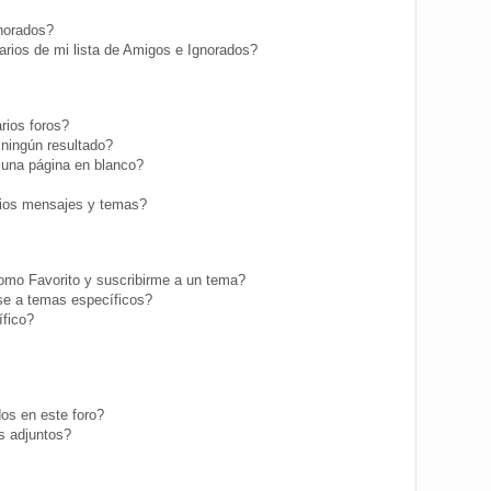
gnorados?
rios de mi lista de Amigos e Ignorados?
rios foros?
ningún resultado?
una página en blanco?
ios mensajes y temas?
como Favorito y suscribirme a un tema?
se a temas específicos?
fico?
os en este foro?
s adjuntos?