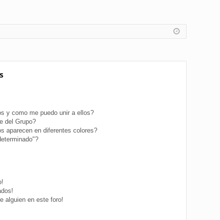
s
s y como me puedo unir a ellos?
e del Grupo?
s aparecen en diferentes colores?
determinado"?
o!
ados!
 alguien en este foro!