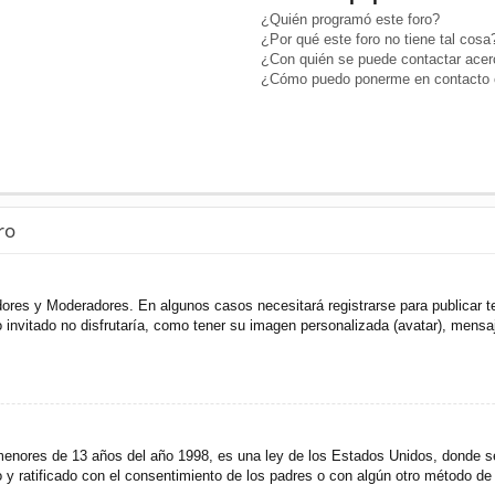
¿Quién programó este foro?
¿Por qué este foro no tiene tal cosa
¿Con quién se puede contactar acerc
¿Cómo puedo ponerme en contacto c
ro
adores y Moderadores. En algunos casos necesitará registrarse para publicar t
invitado no disfrutaría, como tener su imagen personalizada (avatar), mensaje
res de 13 años del año 1998, es una ley de los Estados Unidos, donde se sol
to y ratificado con el consentimiento de los padres o con algún otro método de