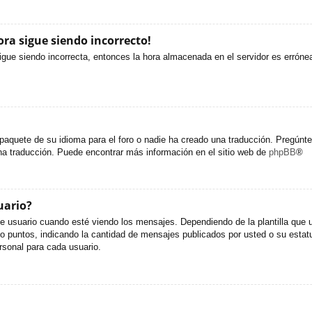
ora sigue siendo incorrecto!
sigue siendo incorrecta, entonces la hora almacenada en el servidor es erróne
paquete de su idioma para el foro o nadie ha creado una traducción. Pregúntel
una traducción. Puede encontrar más información en el sitio web de
phpBB
®
uario?
uario cuando esté viendo los mensajes. Dependiendo de la plantilla que util
s o puntos, indicando la cantidad de mensajes publicados por usted o su est
sonal para cada usuario.