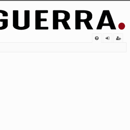
FA
de
eg
Q
nt
ist
ifi
ra
ca
rs
rs
e
e