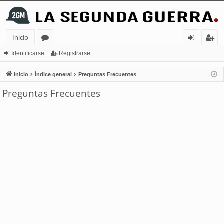
Inicio
or
de
eg
Identificarse
Registrarse
os
nt
ist
Inicio
Índice general
Preguntas Frecuentes
ifi
ra
Preguntas Frecuentes
ca
rs
rs
e
e