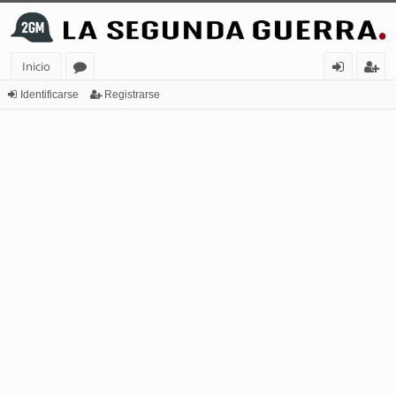
Inicio
or
de
eg
Identificarse
Registrarse
os
nt
ist
ifi
ra
ca
rs
rs
e
e