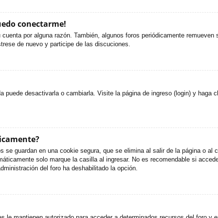
puedo conectarme!
u cuenta por alguna razón. También, algunos foros periódicamente remueven s
strese de nuevo y participe de las discuciones.
puede desactivarla o cambiarla. Visite la página de ingreso (login) y haga c
ticamente?
s se guardan en una cookie segura, que se elimina al salir de la página o al
áticamente solo marque la casilla al ingresar. No es recomendable si accede 
administración del foro ha deshabilitado la opción.
es le mantienen autorizado para acceder a determinados recursos del foro y e