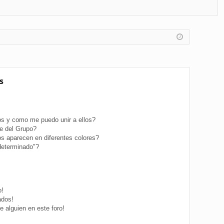
FA
de
eg
Q
nt
ist
ifi
ra
ca
rs
rs
e
s
e
s y como me puedo unir a ellos?
e del Grupo?
s aparecen en diferentes colores?
determinado"?
o!
ados!
 alguien en este foro!