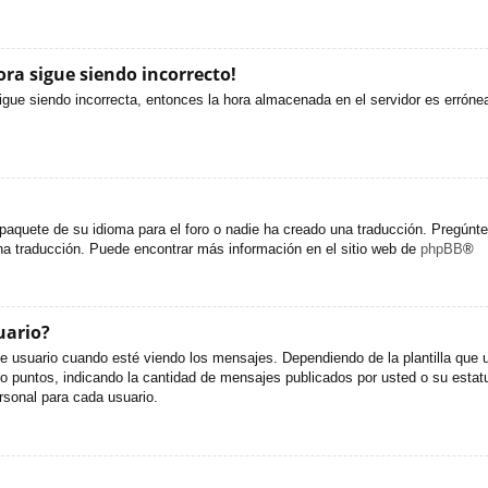
ora sigue siendo incorrecto!
sigue siendo incorrecta, entonces la hora almacenada en el servidor es erróne
paquete de su idioma para el foro o nadie ha creado una traducción. Pregúntel
una traducción. Puede encontrar más información en el sitio web de
phpBB
®
uario?
uario cuando esté viendo los mensajes. Dependiendo de la plantilla que util
s o puntos, indicando la cantidad de mensajes publicados por usted o su est
sonal para cada usuario.