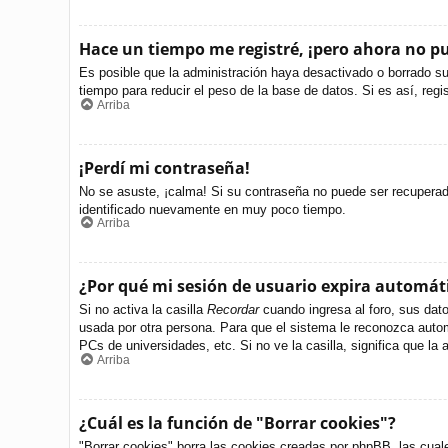
Hace un tiempo me registré, ¡pero ahora no 
Es posible que la administración haya desactivado o borrado s
tiempo para reducir el peso de la base de datos. Si es así, regi
Arriba
¡Perdí mi contraseña!
No se asuste, ¡calma! Si su contraseña no puede ser recuperada 
identificado nuevamente en muy poco tiempo.
Arriba
¿Por qué mi sesión de usuario expira automá
Si no activa la casilla
Recordar
cuando ingresa al foro, sus dato
usada por otra persona. Para que el sistema le reconozca autom
PCs de universidades, etc. Si no ve la casilla, significa que la 
Arriba
¿Cuál es la función de "Borrar cookies"?
"Borrar cookies" borra las cookies creadas por phpBB, las cual