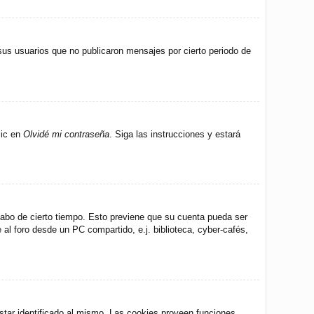
us usuarios que no publicaron mensajes por cierto periodo de
lic en
Olvidé mi contraseña
. Siga las instrucciones y estará
 cabo de cierto tiempo. Esto previene que su cuenta pueda ser
al foro desde un PC compartido, e.j. biblioteca, cyber-cafés,
star identificado al mismo. Las cookies proveen funciones