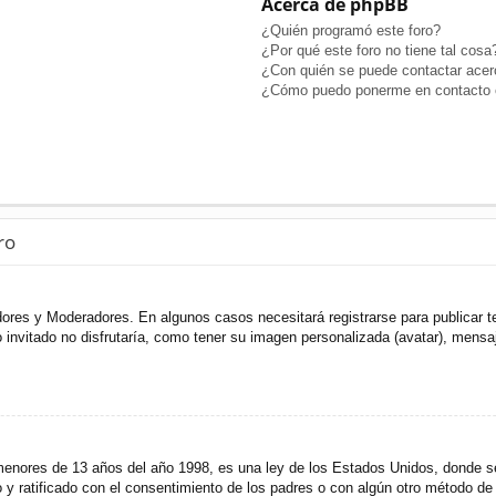
Acerca de phpBB
¿Quién programó este foro?
¿Por qué este foro no tiene tal cosa
¿Con quién se puede contactar acerc
¿Cómo puedo ponerme en contacto c
ro
adores y Moderadores. En algunos casos necesitará registrarse para publicar t
invitado no disfrutaría, como tener su imagen personalizada (avatar), mensaje
res de 13 años del año 1998, es una ley de los Estados Unidos, donde se sol
to y ratificado con el consentimiento de los padres o con algún otro método de