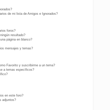
gnorados?
rios de mi lista de Amigos e Ignorados?
rios foros?
ningún resultado?
una página en blanco?
ios mensajes y temas?
como Favorito y suscribirme a un tema?
se a temas específicos?
fico?
os en este foro?
s adjuntos?