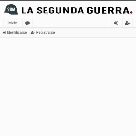
Inicio
or
de
eg
Identificarse
Registrarse
os
nt
ist
ifi
ra
ca
rs
rs
e
e