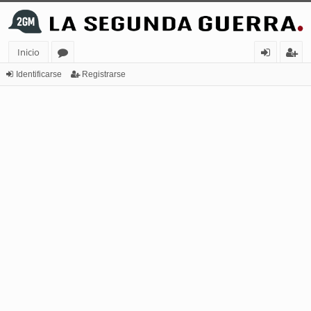
Inicio
or
de
eg
Identificarse
Registrarse
os
nt
ist
ifi
ra
ca
rs
rs
e
e