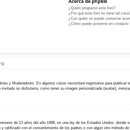
Acerca de phpBB
¿Quién programó este foro?
¿Por qué este foro no tiene tal cosa
¿Con quién se puede contactar acerc
¿Cómo puedo ponerme en contacto c
ro
adores y Moderadores. En algunos casos necesitará registrarse para publicar t
invitado no disfrutaría, como tener su imagen personalizada (avatar), mensaje
res de 13 años del año 1998, es una ley de los Estados Unidos, donde se sol
to y ratificado con el consentimiento de los padres o con algún otro método de