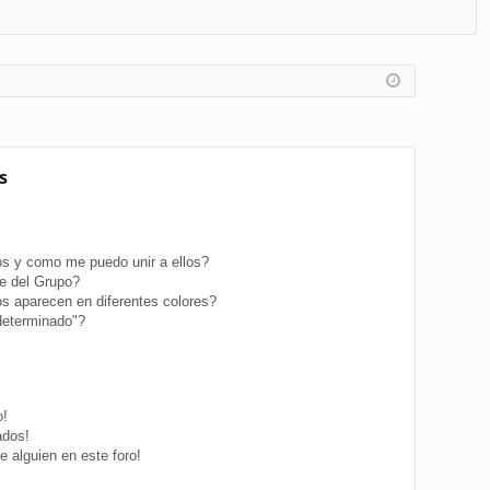
FA
de
eg
Q
nt
ist
ifi
ra
ca
rs
rs
e
s
e
s y como me puedo unir a ellos?
e del Grupo?
s aparecen en diferentes colores?
determinado"?
o!
ados!
 alguien en este foro!