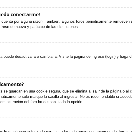
puedo conectarme!
u cuenta por alguna razón. También, algunos foros periódicamente remueven s
strese de nuevo y participe de las discuciones.
puede desactivarla o cambiarla. Visite la página de ingreso (login) y haga c
ticamente?
s se guardan en una cookie segura, que se elimina al salir de la página o al
áticamente solo marque la casilla al ingresar. No es recomendable si accede 
administración del foro ha deshabilitado la opción.
es le mantienen autorizado para acceder a determinados recursos del foro y e