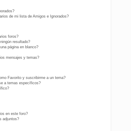
gnorados?
rios de mi lista de Amigos e Ignorados?
rios foros?
ningún resultado?
una página en blanco?
ios mensajes y temas?
como Favorito y suscribirme a un tema?
se a temas específicos?
fico?
os en este foro?
s adjuntos?