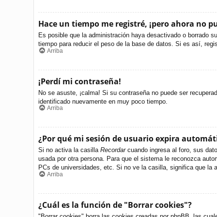
Hace un tiempo me registré, ¡pero ahora no 
Es posible que la administración haya desactivado o borrado s
tiempo para reducir el peso de la base de datos. Si es así, regi
Arriba
¡Perdí mi contraseña!
No se asuste, ¡calma! Si su contraseña no puede ser recuperada 
identificado nuevamente en muy poco tiempo.
Arriba
¿Por qué mi sesión de usuario expira automá
Si no activa la casilla
Recordar
cuando ingresa al foro, sus dato
usada por otra persona. Para que el sistema le reconozca autom
PCs de universidades, etc. Si no ve la casilla, significa que la 
Arriba
¿Cuál es la función de "Borrar cookies"?
"Borrar cookies" borra las cookies creadas por phpBB, las cual