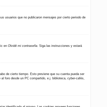
us usuarios que no publicaron mensajes por cierto periodo de
lic en
Olvidé mi contraseña
. Siga las instrucciones y estará
 cabo de cierto tiempo. Esto previene que su cuenta pueda ser
al foro desde un PC compartido, e.j. biblioteca, cyber-cafés,
star identificado al mismo. Las cookies proveen funciones