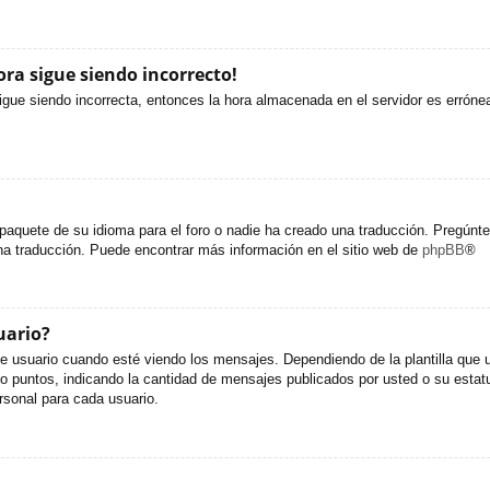
ora sigue siendo incorrecto!
sigue siendo incorrecta, entonces la hora almacenada en el servidor es erróne
paquete de su idioma para el foro o nadie ha creado una traducción. Pregúntel
una traducción. Puede encontrar más información en el sitio web de
phpBB
®
uario?
uario cuando esté viendo los mensajes. Dependiendo de la plantilla que util
s o puntos, indicando la cantidad de mensajes publicados por usted o su est
sonal para cada usuario.