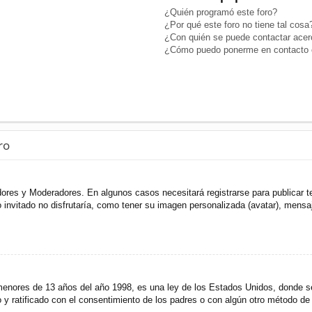
¿Quién programó este foro?
¿Por qué este foro no tiene tal cosa
¿Con quién se puede contactar acerc
¿Cómo puedo ponerme en contacto c
ro
adores y Moderadores. En algunos casos necesitará registrarse para publicar t
invitado no disfrutaría, como tener su imagen personalizada (avatar), mensaje
res de 13 años del año 1998, es una ley de los Estados Unidos, donde se sol
to y ratificado con el consentimiento de los padres o con algún otro método de