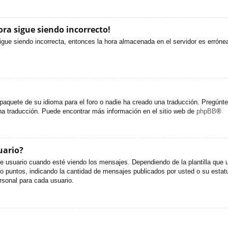
ora sigue siendo incorrecto!
sigue siendo incorrecta, entonces la hora almacenada en el servidor es erróne
paquete de su idioma para el foro o nadie ha creado una traducción. Pregúntel
una traducción. Puede encontrar más información en el sitio web de
phpBB
®
uario?
uario cuando esté viendo los mensajes. Dependiendo de la plantilla que util
s o puntos, indicando la cantidad de mensajes publicados por usted o su est
sonal para cada usuario.