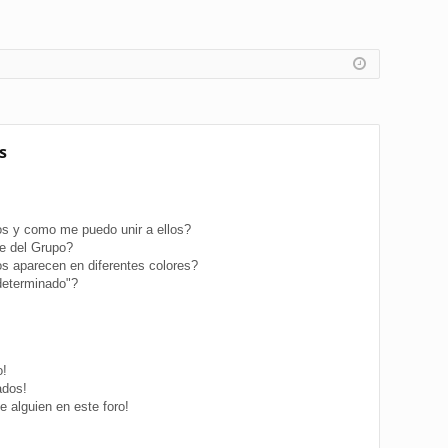
s
s y como me puedo unir a ellos?
e del Grupo?
s aparecen en diferentes colores?
determinado"?
o!
ados!
 alguien en este foro!