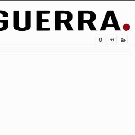
FA
de
eg
Q
nt
ist
ifi
ra
ca
rs
rs
e
e