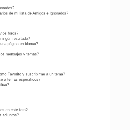
gnorados?
rios de mi lista de Amigos e Ignorados?
rios foros?
ningún resultado?
una página en blanco?
ios mensajes y temas?
como Favorito y suscribirme a un tema?
se a temas específicos?
fico?
os en este foro?
s adjuntos?