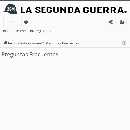
Inicio
or
de
eg
Identificarse
Registrarse
os
nt
ist
Inicio
Índice general
Preguntas Frecuentes
ifi
ra
Preguntas Frecuentes
ca
rs
rs
e
e