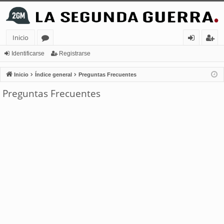
Inicio
or
de
eg
Identificarse
Registrarse
os
nt
ist
Inicio
Índice general
Preguntas Frecuentes
ifi
ra
Preguntas Frecuentes
ca
rs
rs
e
e