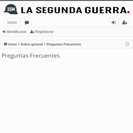
Inicio
or
de
eg
Identificarse
Registrarse
os
nt
ist
Inicio
Índice general
Preguntas Frecuentes
ifi
ra
Preguntas Frecuentes
ca
rs
rs
e
e