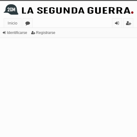
Inicio
or
de
eg
Identificarse
Registrarse
os
nt
ist
ifi
ra
ca
rs
rs
e
e