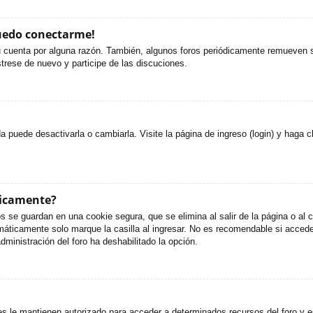
puedo conectarme!
u cuenta por alguna razón. También, algunos foros periódicamente remueven s
strese de nuevo y participe de las discuciones.
puede desactivarla o cambiarla. Visite la página de ingreso (login) y haga c
ticamente?
s se guardan en una cookie segura, que se elimina al salir de la página o al
áticamente solo marque la casilla al ingresar. No es recomendable si accede 
administración del foro ha deshabilitado la opción.
es le mantienen autorizado para acceder a determinados recursos del foro y e