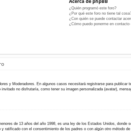
Acerca de phpBB
¿Quién programó este foro?
¿Por qué este foro no tiene tal cosa
¿Con quién se puede contactar acerc
¿Cómo puedo ponerme en contacto c
ro
adores y Moderadores. En algunos casos necesitará registrarse para publicar t
invitado no disfrutaría, como tener su imagen personalizada (avatar), mensaje
res de 13 años del año 1998, es una ley de los Estados Unidos, donde se sol
to y ratificado con el consentimiento de los padres o con algún otro método de