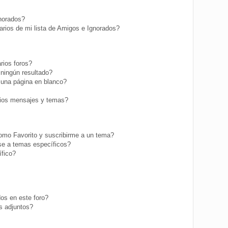
gnorados?
rios de mi lista de Amigos e Ignorados?
rios foros?
ningún resultado?
una página en blanco?
ios mensajes y temas?
como Favorito y suscribirme a un tema?
se a temas específicos?
fico?
os en este foro?
s adjuntos?