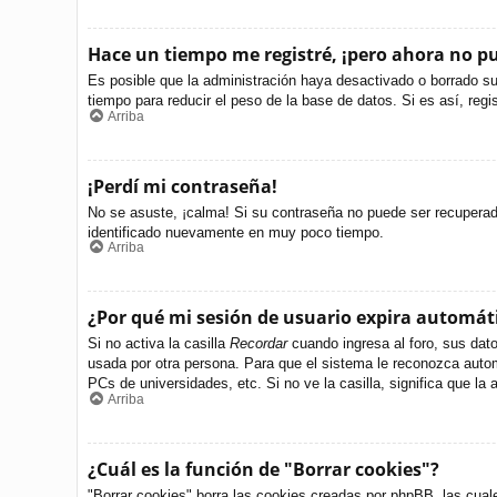
Hace un tiempo me registré, ¡pero ahora no 
Es posible que la administración haya desactivado o borrado s
tiempo para reducir el peso de la base de datos. Si es así, regi
Arriba
¡Perdí mi contraseña!
No se asuste, ¡calma! Si su contraseña no puede ser recuperada 
identificado nuevamente en muy poco tiempo.
Arriba
¿Por qué mi sesión de usuario expira automá
Si no activa la casilla
Recordar
cuando ingresa al foro, sus dato
usada por otra persona. Para que el sistema le reconozca autom
PCs de universidades, etc. Si no ve la casilla, significa que la 
Arriba
¿Cuál es la función de "Borrar cookies"?
"Borrar cookies" borra las cookies creadas por phpBB, las cual