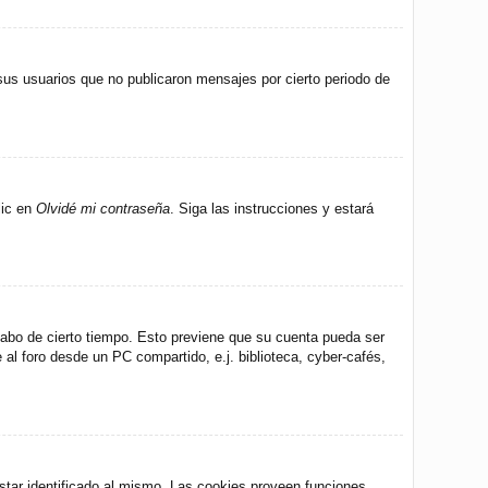
us usuarios que no publicaron mensajes por cierto periodo de
lic en
Olvidé mi contraseña
. Siga las instrucciones y estará
 cabo de cierto tiempo. Esto previene que su cuenta pueda ser
al foro desde un PC compartido, e.j. biblioteca, cyber-cafés,
star identificado al mismo. Las cookies proveen funciones