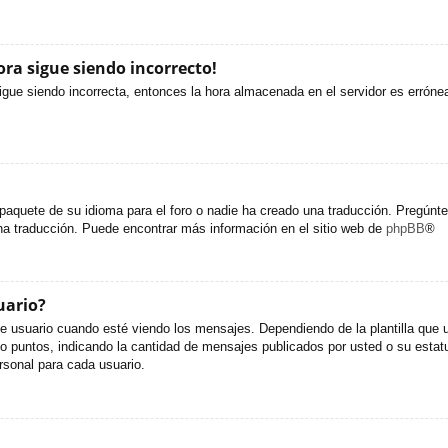
ora sigue siendo incorrecto!
sigue siendo incorrecta, entonces la hora almacenada en el servidor es erróne
paquete de su idioma para el foro o nadie ha creado una traducción. Pregúntel
una traducción. Puede encontrar más información en el sitio web de
phpBB
®
uario?
uario cuando esté viendo los mensajes. Dependiendo de la plantilla que util
s o puntos, indicando la cantidad de mensajes publicados por usted o su est
sonal para cada usuario.