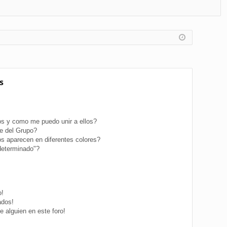
FA
de
eg
Q
nt
ist
ifi
ra
ca
rs
rs
e
s
e
s y como me puedo unir a ellos?
e del Grupo?
s aparecen en diferentes colores?
determinado"?
o!
ados!
 alguien en este foro!