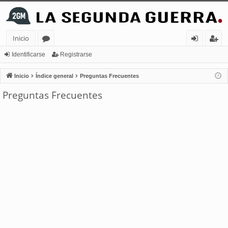
Inicio
or
de
eg
Identificarse
Registrarse
os
nt
ist
Inicio
Índice general
Preguntas Frecuentes
ifi
ra
Preguntas Frecuentes
ca
rs
rs
e
e