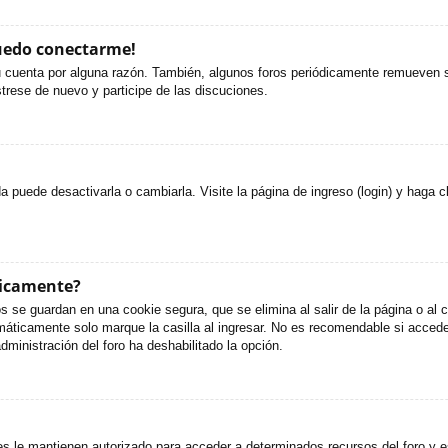
puedo conectarme!
u cuenta por alguna razón. También, algunos foros periódicamente remueven s
strese de nuevo y participe de las discuciones.
puede desactivarla o cambiarla. Visite la página de ingreso (login) y haga c
ticamente?
s se guardan en una cookie segura, que se elimina al salir de la página o al
áticamente solo marque la casilla al ingresar. No es recomendable si accede 
administración del foro ha deshabilitado la opción.
es le mantienen autorizado para acceder a determinados recursos del foro y e