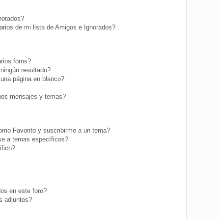
gnorados?
rios de mi lista de Amigos e Ignorados?
rios foros?
ningún resultado?
una página en blanco?
ios mensajes y temas?
como Favorito y suscribirme a un tema?
se a temas específicos?
fico?
os en este foro?
s adjuntos?