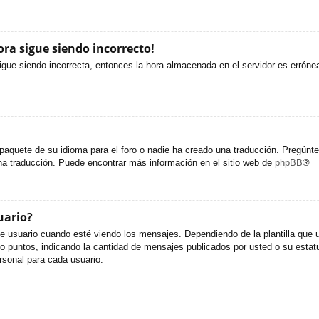
ora sigue siendo incorrecto!
sigue siendo incorrecta, entonces la hora almacenada en el servidor es erróne
paquete de su idioma para el foro o nadie ha creado una traducción. Pregúntel
una traducción. Puede encontrar más información en el sitio web de
phpBB
®
uario?
uario cuando esté viendo los mensajes. Dependiendo de la plantilla que util
s o puntos, indicando la cantidad de mensajes publicados por usted o su est
sonal para cada usuario.