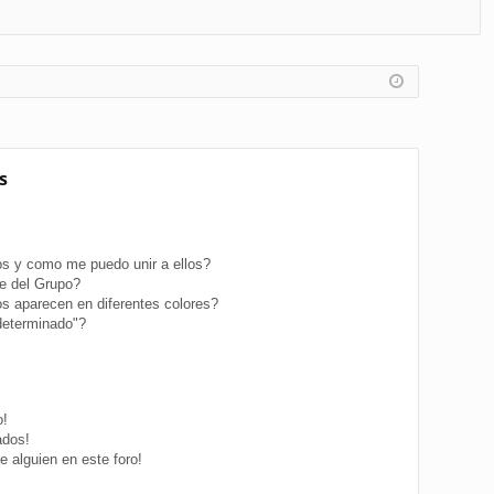
FA
de
eg
Q
nt
ist
ifi
ra
ca
rs
rs
e
s
e
s y como me puedo unir a ellos?
e del Grupo?
s aparecen en diferentes colores?
determinado"?
o!
ados!
 alguien en este foro!