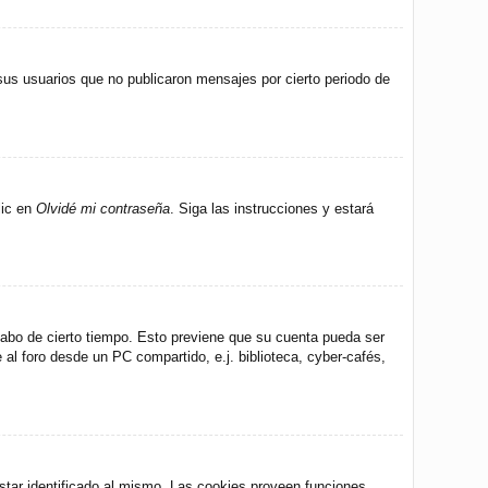
us usuarios que no publicaron mensajes por cierto periodo de
lic en
Olvidé mi contraseña
. Siga las instrucciones y estará
 cabo de cierto tiempo. Esto previene que su cuenta pueda ser
al foro desde un PC compartido, e.j. biblioteca, cyber-cafés,
star identificado al mismo. Las cookies proveen funciones