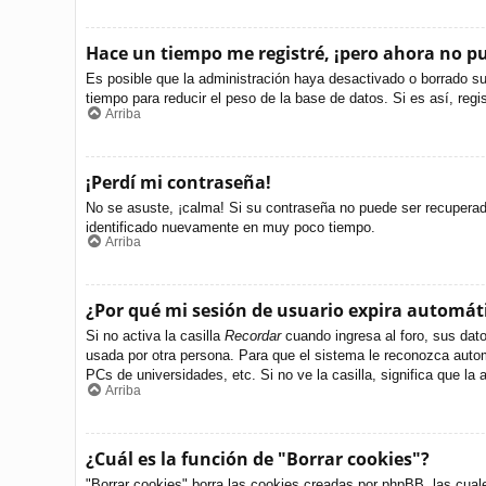
Hace un tiempo me registré, ¡pero ahora no 
Es posible que la administración haya desactivado o borrado s
tiempo para reducir el peso de la base de datos. Si es así, regi
Arriba
¡Perdí mi contraseña!
No se asuste, ¡calma! Si su contraseña no puede ser recuperada 
identificado nuevamente en muy poco tiempo.
Arriba
¿Por qué mi sesión de usuario expira automá
Si no activa la casilla
Recordar
cuando ingresa al foro, sus dato
usada por otra persona. Para que el sistema le reconozca autom
PCs de universidades, etc. Si no ve la casilla, significa que la 
Arriba
¿Cuál es la función de "Borrar cookies"?
"Borrar cookies" borra las cookies creadas por phpBB, las cual