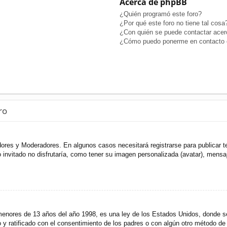
Acerca de phpBB
¿Quién programó este foro?
¿Por qué este foro no tiene tal cosa
¿Con quién se puede contactar acerc
¿Cómo puedo ponerme en contacto c
ro
adores y Moderadores. En algunos casos necesitará registrarse para publicar t
invitado no disfrutaría, como tener su imagen personalizada (avatar), mensaje
res de 13 años del año 1998, es una ley de los Estados Unidos, donde se sol
to y ratificado con el consentimiento de los padres o con algún otro método de