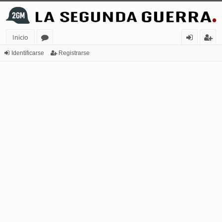
Inicio
or
de
eg
Identificarse
Registrarse
os
nt
ist
ifi
ra
ca
rs
rs
e
e