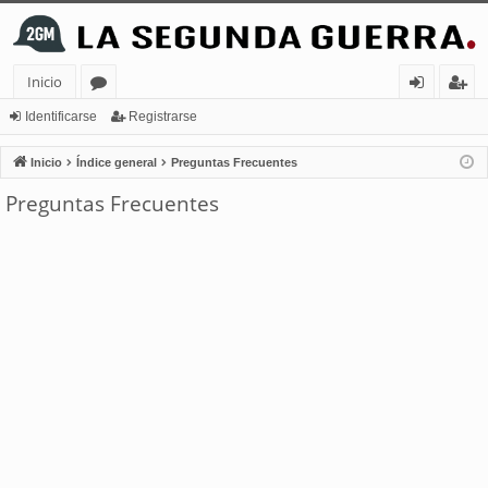
Inicio
or
de
eg
Identificarse
Registrarse
os
nt
ist
Inicio
Índice general
Preguntas Frecuentes
ifi
ra
Preguntas Frecuentes
ca
rs
rs
e
e