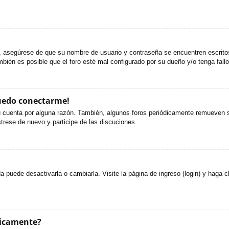
o, asegúrese de que su nombre de usuario y contraseña se encuentren escrit
ién es posible que el foro esté mal configurado por su dueño y/o tenga fallo
puedo conectarme!
u cuenta por alguna razón. También, algunos foros periódicamente remueven s
strese de nuevo y participe de las discuciones.
puede desactivarla o cambiarla. Visite la página de ingreso (login) y haga c
ticamente?