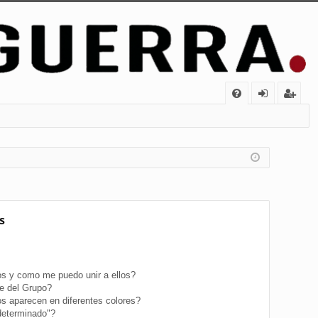
FA
de
eg
Q
nt
ist
ifi
ra
ca
rs
rs
e
s
e
s y como me puedo unir a ellos?
e del Grupo?
s aparecen en diferentes colores?
determinado"?