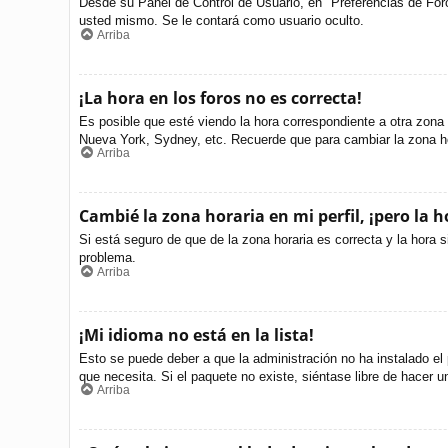
Desde su Panel de Control de Usuario, en "Preferencias de For
usted mismo. Se le contará como usuario oculto.
Arriba
¡La hora en los foros no es correcta!
Es posible que esté viendo la hora correspondiente a otra zona h
Nueva York, Sydney, etc. Recuerde que para cambiar la zona ho
Arriba
Cambié la zona horaria en mi perfil, ¡pero la h
Si está seguro de que de la zona horaria es correcta y la hora 
problema.
Arriba
¡Mi idioma no está en la lista!
Esto se puede deber a que la administración no ha instalado el 
que necesita. Si el paquete no existe, siéntase libre de hacer 
Arriba