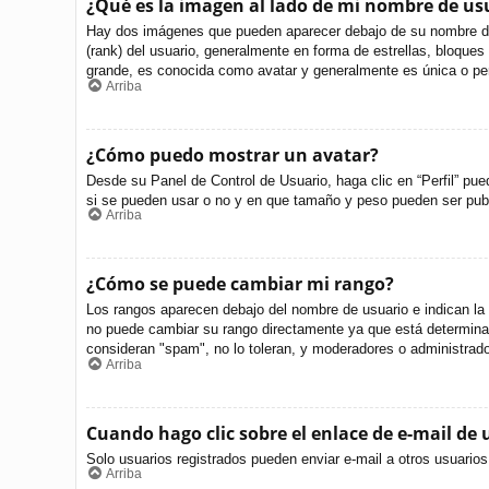
¿Qué es la imagen al lado de mi nombre de us
Hay dos imágenes que pueden aparecer debajo de su nombre de us
(rank) del usuario, generalmente en forma de estrellas, bloque
grande, es conocida como avatar y generalmente es única o per
Arriba
¿Cómo puedo mostrar un avatar?
Desde su Panel de Control de Usuario, haga clic en “Perfil” pue
si se pueden usar o no y en que tamaño y peso pueden ser publ
Arriba
¿Cómo se puede cambiar mi rango?
Los rangos aparecen debajo del nombre de usuario e indican la c
no puede cambiar su rango directamente ya que está determinado
consideran "spam", no lo toleran, y moderadores o administrado
Arriba
Cuando hago clic sobre el enlace de e-mail de 
Solo usuarios registrados pueden enviar e-mail a otros usuarios 
Arriba