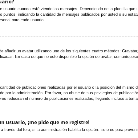
uario?
uario cuando esté viendo los mensajes. Dependiendo de la plantilla que util
s o puntos, indicando la cantidad de mensajes publicados por usted o su est
sonal para cada usuario.
de añadir un avatar utilizando uno de los siguientes cuatro métodos: Gravata
icadas. En caso de que no este disponible la opción de avatar, comuníquese
antidad de publicaciones realizadas por el usuario o la posición del mismo de
 por la administración. Por favor, no abuse de sus privilegios de publicación
res reducirán el número de publicaciones realizadas, llegando incluso a toma
un usuario, ¡me pide que me registre!
a través del foro, si la administración habilita la opción. Esto es para preve