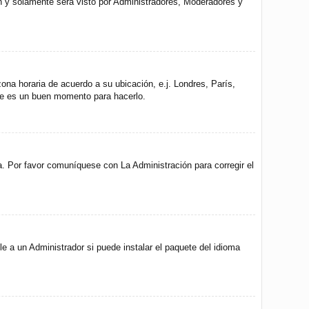
ón y solamente será visto por Administradores, Moderadores y
zona horaria de acuerdo a su ubicación, e.j. Londres, París,
ste es un buen momento para hacerlo.
a. Por favor comuníquese con La Administración para corregir el
e a un Administrador si puede instalar el paquete del idioma