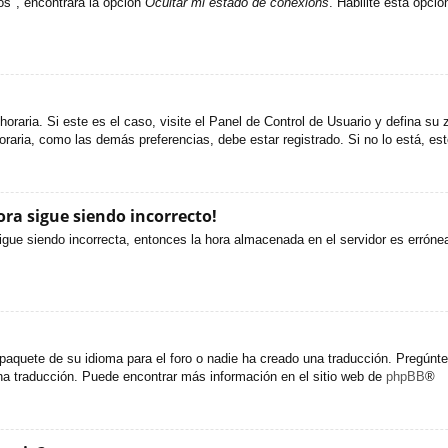
os", encontrará la opción
Ocultar mi estado de conexións
. Habilite esta opci
oraria. Si este es el caso, visite el Panel de Control de Usuario y defina su 
raria, como las demás preferencias, debe estar registrado. Si no lo está, e
ora sigue siendo incorrecto!
sigue siendo incorrecta, entonces la hora almacenada en el servidor es erróne
paquete de su idioma para el foro o nadie ha creado una traducción. Pregúntel
una traducción. Puede encontrar más información en el sitio web de
phpBB
®