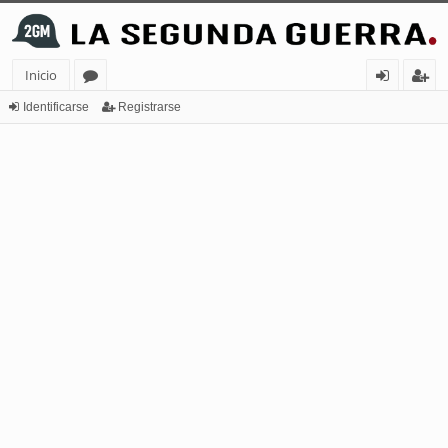
Inicio
or
de
eg
Identificarse
Registrarse
os
nt
ist
ifi
ra
ca
rs
rs
e
e