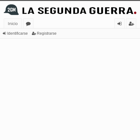
Inicio
or
de
eg
Identificarse
Registrarse
os
nt
ist
ifi
ra
ca
rs
rs
e
e