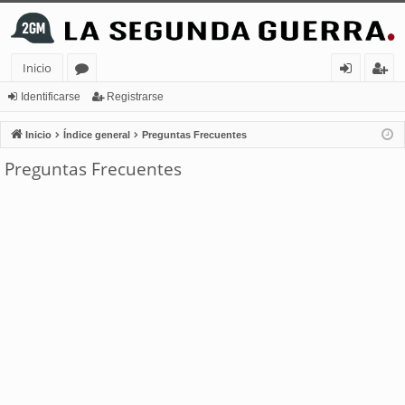
Inicio
or
de
eg
Identificarse
Registrarse
os
nt
ist
Inicio
Índice general
Preguntas Frecuentes
ifi
ra
Preguntas Frecuentes
ca
rs
rs
e
e