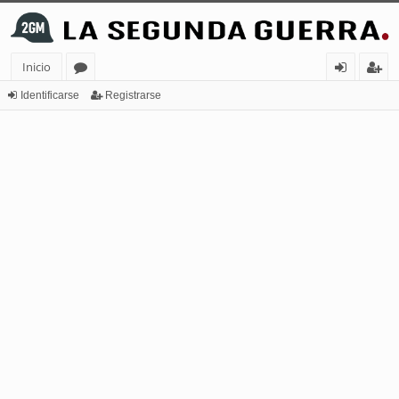
Inicio
or
de
eg
Identificarse
Registrarse
os
nt
ist
ifi
ra
ca
rs
rs
e
e