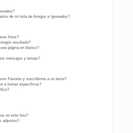
gnorados?
rios de mi lista de Amigos e Ignorados?
rios foros?
ningún resultado?
una página en blanco?
ios mensajes y temas?
como Favorito y suscribirme a un tema?
se a temas específicos?
fico?
os en este foro?
s adjuntos?