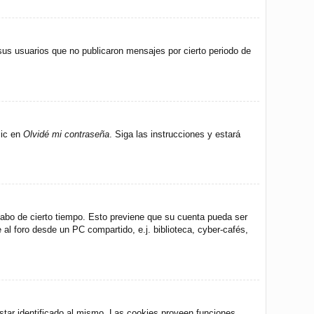
us usuarios que no publicaron mensajes por cierto periodo de
lic en
Olvidé mi contraseña
. Siga las instrucciones y estará
 cabo de cierto tiempo. Esto previene que su cuenta pueda ser
al foro desde un PC compartido, e.j. biblioteca, cyber-cafés,
star identificado al mismo. Las cookies proveen funciones