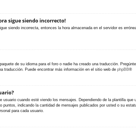
ora sigue siendo incorrecto!
sigue siendo incorrecta, entonces la hora almacenada en el servidor es erróne
paquete de su idioma para el foro o nadie ha creado una traducción. Pregúntel
una traducción. Puede encontrar más información en el sitio web de
phpBB
®
uario?
uario cuando esté viendo los mensajes. Dependiendo de la plantilla que util
s o puntos, indicando la cantidad de mensajes publicados por usted o su est
sonal para cada usuario.