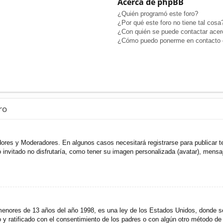
Acerca de phpBB
¿Quién programó este foro?
¿Por qué este foro no tiene tal cosa
¿Con quién se puede contactar acerc
¿Cómo puedo ponerme en contacto c
ro
adores y Moderadores. En algunos casos necesitará registrarse para publicar t
invitado no disfrutaría, como tener su imagen personalizada (avatar), mensaje
res de 13 años del año 1998, es una ley de los Estados Unidos, donde se sol
to y ratificado con el consentimiento de los padres o con algún otro método de