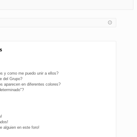
FA
de
eg
Q
nt
ist
ifi
ra
ca
rs
rs
e
s
e
s y como me puedo unir a ellos?
e del Grupo?
s aparecen en diferentes colores?
determinado"?
o!
ados!
 alguien en este foro!