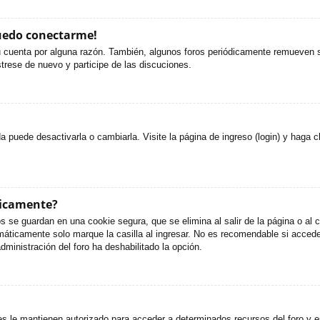
puedo conectarme!
u cuenta por alguna razón. También, algunos foros periódicamente remueven s
strese de nuevo y participe de las discuciones.
puede desactivarla o cambiarla. Visite la página de ingreso (login) y haga c
ticamente?
s se guardan en una cookie segura, que se elimina al salir de la página o al
áticamente solo marque la casilla al ingresar. No es recomendable si accede 
administración del foro ha deshabilitado la opción.
es le mantienen autorizado para acceder a determinados recursos del foro y e