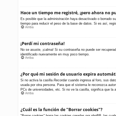
Hace un tiempo me registré, ¡pero ahora no 
Es posible que la administración haya desactivado o borrado s
tiempo para reducir el peso de la base de datos. Si es así, regi
Arriba
¡Perdí mi contraseña!
No se asuste, ¡calma! Si su contraseña no puede ser recuperada 
identificado nuevamente en muy poco tiempo.
Arriba
¿Por qué mi sesión de usuario expira automá
Si no activa la casilla
Recordar
cuando ingresa al foro, sus dato
usada por otra persona. Para que el sistema le reconozca autom
PCs de universidades, etc. Si no ve la casilla, significa que la 
Arriba
¿Cuál es la función de "Borrar cookies"?
"Borrar cookies" borra las cookies creadas por phpBB, las cual