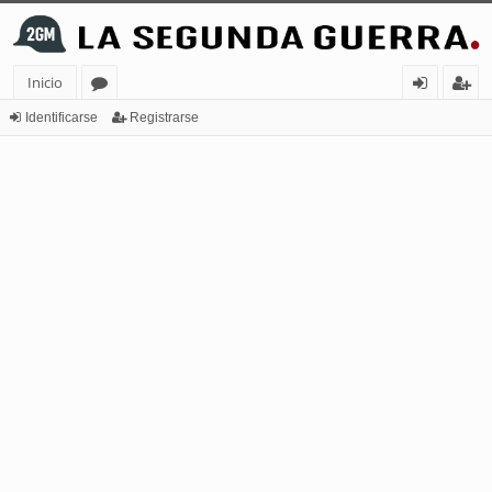
Inicio
or
de
eg
Identificarse
Registrarse
os
nt
ist
ifi
ra
ca
rs
rs
e
e