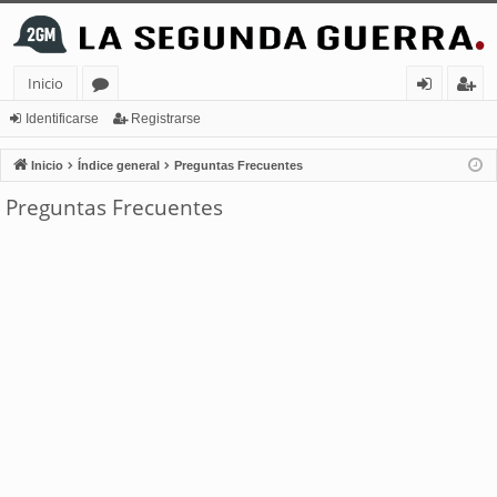
Inicio
or
de
eg
Identificarse
Registrarse
os
nt
ist
Inicio
Índice general
Preguntas Frecuentes
ifi
ra
Preguntas Frecuentes
ca
rs
rs
e
e