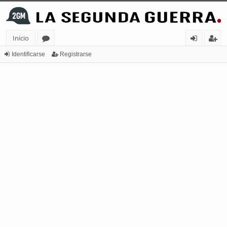
Inicio
or
de
eg
Identificarse
Registrarse
os
nt
ist
ifi
ra
ca
rs
rs
e
e