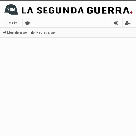
Inicio
or
de
eg
Identificarse
Registrarse
os
nt
ist
ifi
ra
ca
rs
rs
e
e