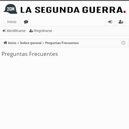
Inicio
or
de
eg
Identificarse
Registrarse
os
nt
ist
Inicio
Índice general
Preguntas Frecuentes
ifi
ra
Preguntas Frecuentes
ca
rs
rs
e
e