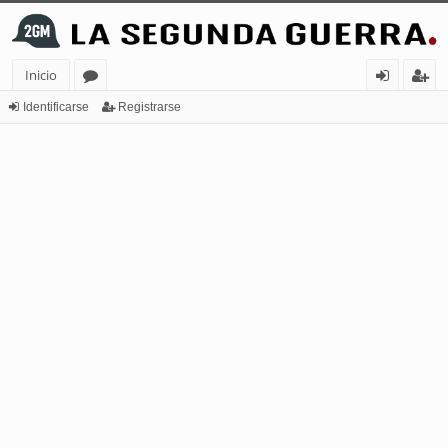
Inicio
or
de
eg
Identificarse
Registrarse
os
nt
ist
ifi
ra
ca
rs
rs
e
e