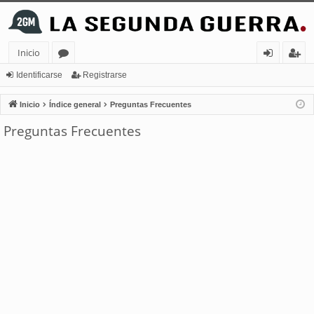
Inicio
or
de
eg
Identificarse
Registrarse
os
nt
ist
Inicio
Índice general
Preguntas Frecuentes
ifi
ra
Preguntas Frecuentes
ca
rs
rs
e
e