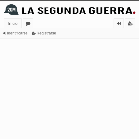
Inicio
or
de
eg
Identificarse
Registrarse
os
nt
ist
ifi
ra
ca
rs
rs
e
e