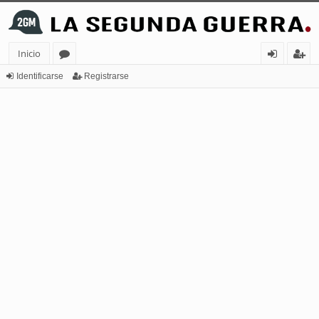
Inicio
or
de
eg
Identificarse
Registrarse
os
nt
ist
ifi
ra
ca
rs
rs
e
e