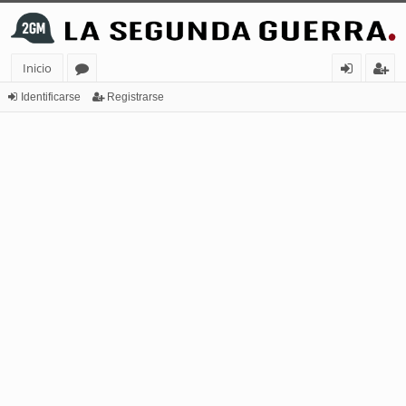
Inicio
or
de
eg
Identificarse
Registrarse
os
nt
ist
ifi
ra
ca
rs
rs
e
e