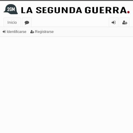
Inicio
or
de
eg
Identificarse
Registrarse
os
nt
ist
ifi
ra
ca
rs
rs
e
e