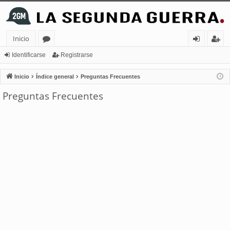
Inicio
or
de
eg
Identificarse
Registrarse
os
nt
ist
Inicio
Índice general
Preguntas Frecuentes
ifi
ra
Preguntas Frecuentes
ca
rs
rs
e
e