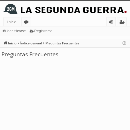
Inicio
or
de
eg
Identificarse
Registrarse
os
nt
ist
Inicio
Índice general
Preguntas Frecuentes
ifi
ra
Preguntas Frecuentes
ca
rs
rs
e
e