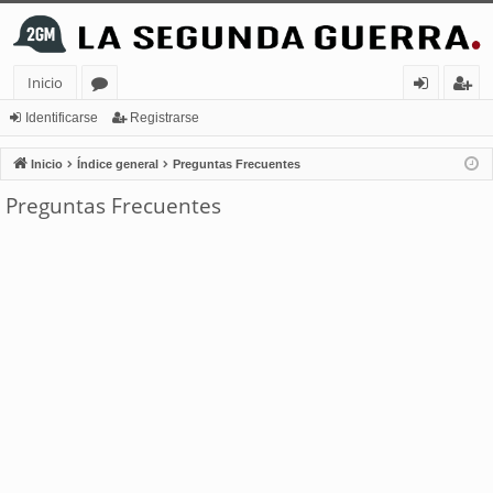
Inicio
or
de
eg
Identificarse
Registrarse
os
nt
ist
Inicio
Índice general
Preguntas Frecuentes
ifi
ra
Preguntas Frecuentes
ca
rs
rs
e
e