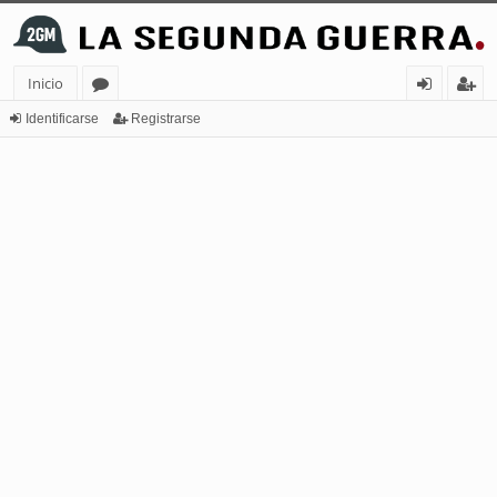
Inicio
or
de
eg
Identificarse
Registrarse
os
nt
ist
ifi
ra
ca
rs
rs
e
e