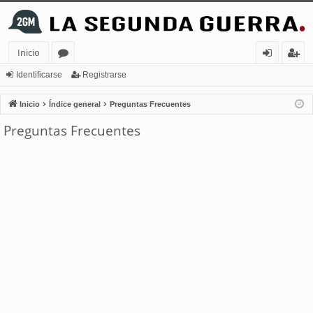
Inicio
or
de
eg
Identificarse
Registrarse
os
nt
ist
Inicio
Índice general
Preguntas Frecuentes
ifi
ra
Preguntas Frecuentes
ca
rs
rs
e
e