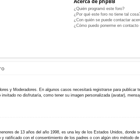
Acerca de phpBB
¿Quién programó este foro?
¿Por qué este foro no tiene tal cosa
¿Con quién se puede contactar acerc
¿Cómo puedo ponerme en contacto c
ro
adores y Moderadores. En algunos casos necesitará registrarse para publicar t
invitado no disfrutaría, como tener su imagen personalizada (avatar), mensaje
res de 13 años del año 1998, es una ley de los Estados Unidos, donde se sol
to y ratificado con el consentimiento de los padres o con algún otro método de