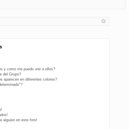
FA
de
eg
Q
nt
ist
ifi
ra
ca
rs
rs
e
s
e
s y como me puedo unir a ellos?
e del Grupo?
s aparecen en diferentes colores?
determinado"?
o!
ados!
 alguien en este foro!