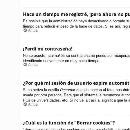
Hace un tiempo me registré, ¡pero ahora no 
Es posible que la administración haya desactivado o borrado s
tiempo para reducir el peso de la base de datos. Si es así, regi
Arriba
¡Perdí mi contraseña!
No se asuste, ¡calma! Si su contraseña no puede ser recuperada 
identificado nuevamente en muy poco tiempo.
Arriba
¿Por qué mi sesión de usuario expira automá
Si no activa la casilla
Recordar
cuando ingresa al foro, sus dato
usada por otra persona. Para que el sistema le reconozca autom
PCs de universidades, etc. Si no ve la casilla, significa que la 
Arriba
¿Cuál es la función de "Borrar cookies"?
"Borrar cookies" borra las cookies creadas por phpBB, las cual