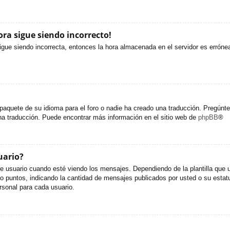
ora sigue siendo incorrecto!
sigue siendo incorrecta, entonces la hora almacenada en el servidor es erróne
paquete de su idioma para el foro o nadie ha creado una traducción. Pregúntel
una traducción. Puede encontrar más información en el sitio web de
phpBB
®
uario?
uario cuando esté viendo los mensajes. Dependiendo de la plantilla que util
s o puntos, indicando la cantidad de mensajes publicados por usted o su est
sonal para cada usuario.