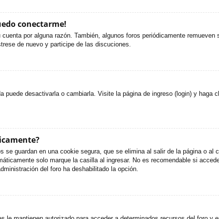
puedo conectarme!
u cuenta por alguna razón. También, algunos foros periódicamente remueven s
strese de nuevo y participe de las discuciones.
puede desactivarla o cambiarla. Visite la página de ingreso (login) y haga c
ticamente?
s se guardan en una cookie segura, que se elimina al salir de la página o al
áticamente solo marque la casilla al ingresar. No es recomendable si accede 
administración del foro ha deshabilitado la opción.
es le mantienen autorizado para acceder a determinados recursos del foro y e