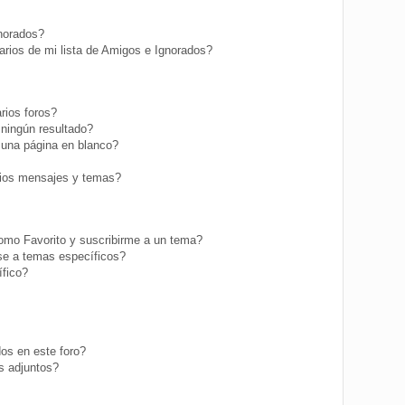
gnorados?
rios de mi lista de Amigos e Ignorados?
rios foros?
ningún resultado?
una página en blanco?
ios mensajes y temas?
como Favorito y suscribirme a un tema?
se a temas específicos?
fico?
os en este foro?
s adjuntos?