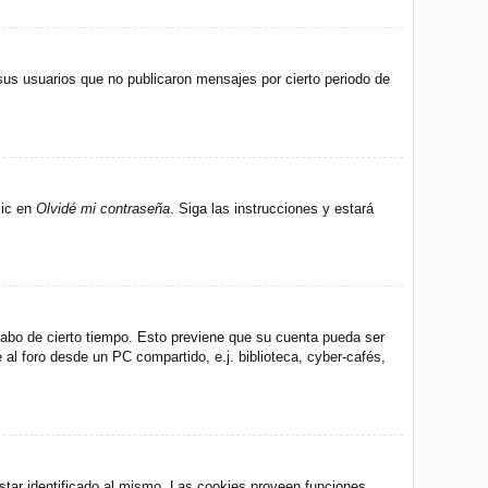
us usuarios que no publicaron mensajes por cierto periodo de
lic en
Olvidé mi contraseña
. Siga las instrucciones y estará
 cabo de cierto tiempo. Esto previene que su cuenta pueda ser
al foro desde un PC compartido, e.j. biblioteca, cyber-cafés,
star identificado al mismo. Las cookies proveen funciones