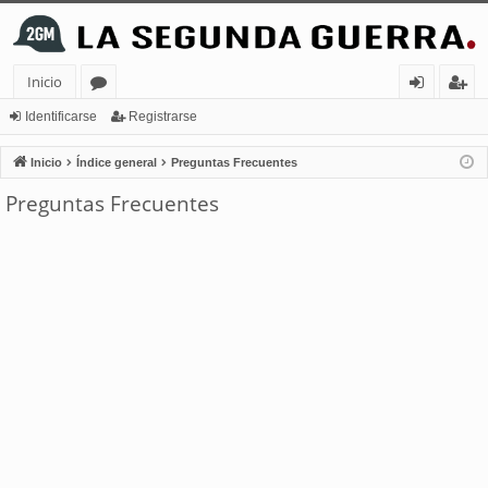
Inicio
or
de
eg
Identificarse
Registrarse
os
nt
ist
Inicio
Índice general
Preguntas Frecuentes
ifi
ra
Preguntas Frecuentes
ca
rs
rs
e
e