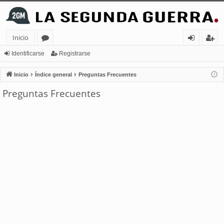
Inicio
or
de
eg
Identificarse
Registrarse
os
nt
ist
Inicio
Índice general
Preguntas Frecuentes
ifi
ra
Preguntas Frecuentes
ca
rs
rs
e
e