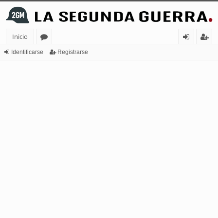
Inicio
or
de
eg
Identificarse
Registrarse
os
nt
ist
ifi
ra
ca
rs
rs
e
e