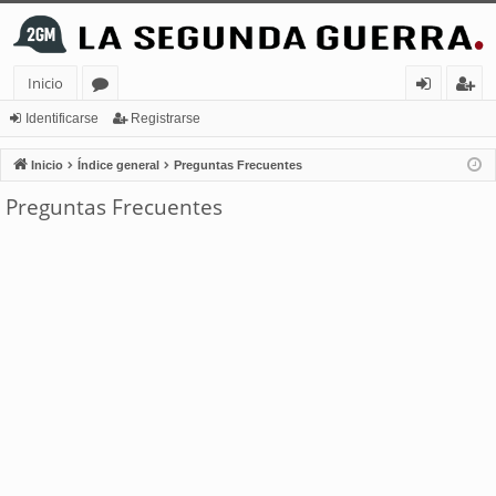
Inicio
or
de
eg
Identificarse
Registrarse
os
nt
ist
Inicio
Índice general
Preguntas Frecuentes
ifi
ra
Preguntas Frecuentes
ca
rs
rs
e
e