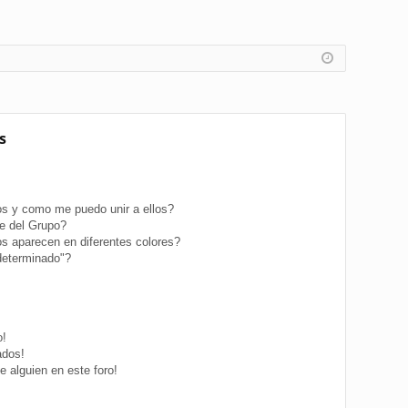
s
s y como me puedo unir a ellos?
e del Grupo?
s aparecen en diferentes colores?
determinado"?
o!
ados!
 alguien en este foro!