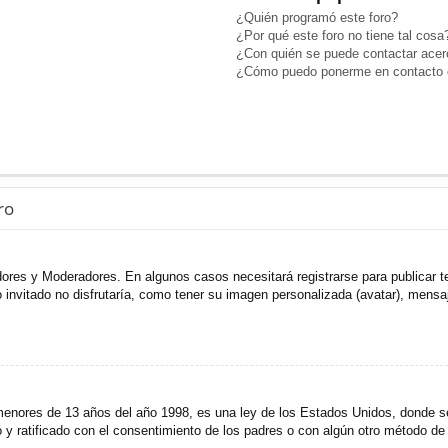
¿Quién programó este foro?
¿Por qué este foro no tiene tal cosa
¿Con quién se puede contactar acerc
¿Cómo puedo ponerme en contacto c
ro
adores y Moderadores. En algunos casos necesitará registrarse para publicar t
invitado no disfrutaría, como tener su imagen personalizada (avatar), mensaje
res de 13 años del año 1998, es una ley de los Estados Unidos, donde se sol
to y ratificado con el consentimiento de los padres o con algún otro método de