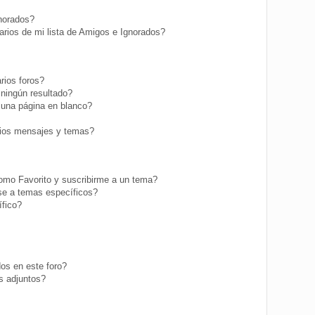
gnorados?
rios de mi lista de Amigos e Ignorados?
rios foros?
ningún resultado?
una página en blanco?
ios mensajes y temas?
como Favorito y suscribirme a un tema?
se a temas específicos?
fico?
os en este foro?
s adjuntos?