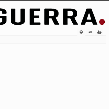
FA
de
eg
Q
nt
ist
ifi
ra
ca
rs
rs
e
e