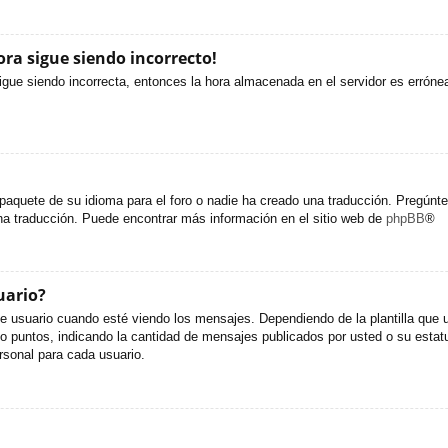
ora sigue siendo incorrecto!
sigue siendo incorrecta, entonces la hora almacenada en el servidor es erróne
paquete de su idioma para el foro o nadie ha creado una traducción. Pregúntel
una traducción. Puede encontrar más información en el sitio web de
phpBB
®
uario?
uario cuando esté viendo los mensajes. Dependiendo de la plantilla que util
s o puntos, indicando la cantidad de mensajes publicados por usted o su est
sonal para cada usuario.