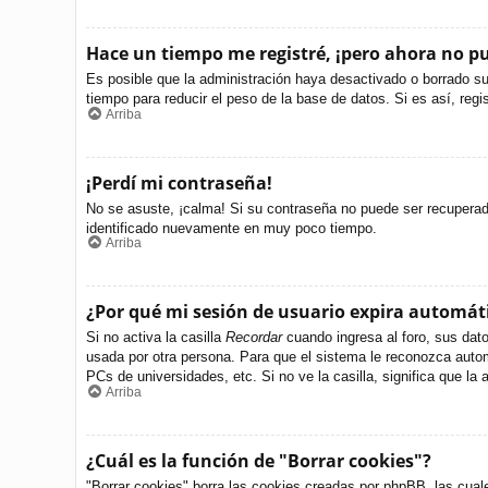
Hace un tiempo me registré, ¡pero ahora no 
Es posible que la administración haya desactivado o borrado s
tiempo para reducir el peso de la base de datos. Si es así, regi
Arriba
¡Perdí mi contraseña!
No se asuste, ¡calma! Si su contraseña no puede ser recuperada 
identificado nuevamente en muy poco tiempo.
Arriba
¿Por qué mi sesión de usuario expira automá
Si no activa la casilla
Recordar
cuando ingresa al foro, sus dato
usada por otra persona. Para que el sistema le reconozca autom
PCs de universidades, etc. Si no ve la casilla, significa que la 
Arriba
¿Cuál es la función de "Borrar cookies"?
"Borrar cookies" borra las cookies creadas por phpBB, las cual