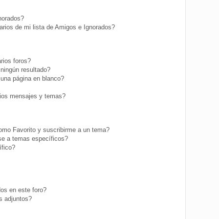
gnorados?
rios de mi lista de Amigos e Ignorados?
rios foros?
ningún resultado?
una página en blanco?
ios mensajes y temas?
como Favorito y suscribirme a un tema?
se a temas específicos?
fico?
os en este foro?
s adjuntos?