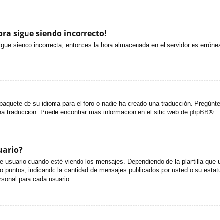
ora sigue siendo incorrecto!
sigue siendo incorrecta, entonces la hora almacenada en el servidor es erróne
paquete de su idioma para el foro o nadie ha creado una traducción. Pregúntel
una traducción. Puede encontrar más información en el sitio web de
phpBB
®
uario?
uario cuando esté viendo los mensajes. Dependiendo de la plantilla que util
s o puntos, indicando la cantidad de mensajes publicados por usted o su est
sonal para cada usuario.