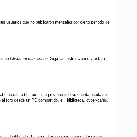
us usuarios que no publicaron mensajes por cierto periodo de
lic en
Olvidé mi contraseña
. Siga las instrucciones y estará
 cabo de cierto tiempo. Esto previene que su cuenta pueda ser
al foro desde un PC compartido, e.j. biblioteca, cyber-cafés,
star identificado al mismo. Las cookies proveen funciones