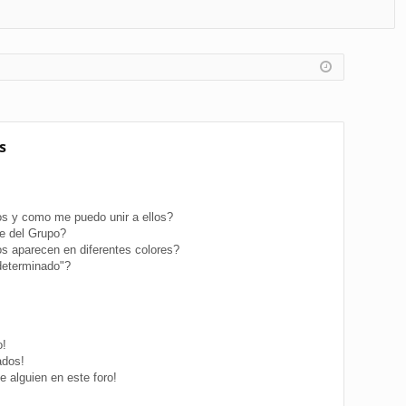
FA
de
eg
Q
nt
ist
ifi
ra
ca
rs
rs
e
s
e
s y como me puedo unir a ellos?
e del Grupo?
s aparecen en diferentes colores?
determinado"?
o!
ados!
 alguien en este foro!