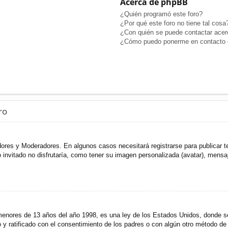
Acerca de phpBB
¿Quién programó este foro?
¿Por qué este foro no tiene tal cosa
¿Con quién se puede contactar acerc
¿Cómo puedo ponerme en contacto c
ro
adores y Moderadores. En algunos casos necesitará registrarse para publicar t
invitado no disfrutaría, como tener su imagen personalizada (avatar), mensaje
res de 13 años del año 1998, es una ley de los Estados Unidos, donde se sol
to y ratificado con el consentimiento de los padres o con algún otro método de