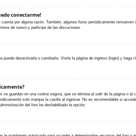
puedo conectarme!
u cuenta por alguna razón. También, algunos foros periódicamente remueven s
strese de nuevo y participe de las discuciones.
puede desactivarla o cambiarla. Visite la página de ingreso (login) y haga c
ticamente?
s se guardan en una cookie segura, que se elimina al salir de la página o al
áticamente solo marque la casilla al ingresar. No es recomendable si accede 
administración del foro ha deshabilitado la opción.
es le mantienen autorizado para acceder a determinados recursos del foro y e